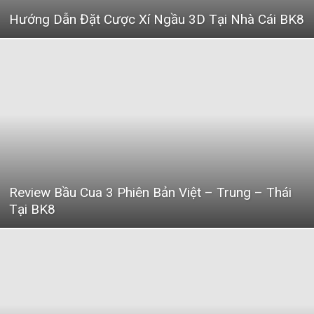
Hướng Dẫn Đặt Cược Xí Ngầu 3D Tại Nhà Cái BK8
Review Bầu Cua 3 Phiên Bản Việt – Trung – Thái
Tại BK8