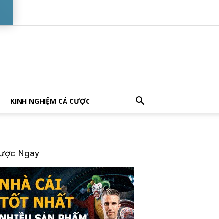
KINH NGHIỆM CÁ CƯỢC
ược Ngay