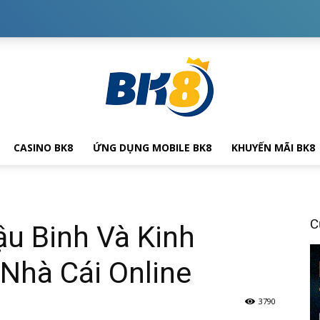
CASINO BK8
ỨNG DỤNG MOBILE BK8
KHUYẾN MÃI BK8
B8kbet.com
C
ậu Binh Và Kinh
Nhà Cái Online
3790