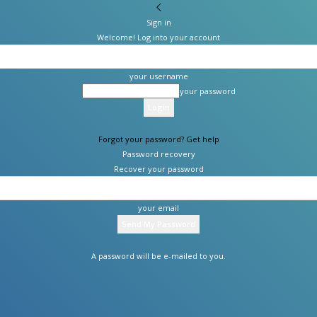
Sign in
Welcome! Log into your account
your username
your password
Forgot your password? Get help
Password recovery
Recover your password
your email
A password will be e-mailed to you.