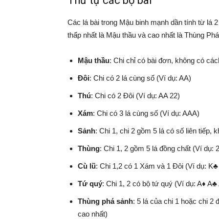
Thứ tự các bộ bài
Các lá bài trong Mậu binh mạnh dần tính từ lá 2
thấp nhất là Mậu thầu và cao nhất là Thùng Ph
Mậu thầu
: Chi chỉ có bài đơn, không có các
Đôi
: Chi có 2 lá cùng số (Ví dụ: AA)
Thú
: Chi có 2 Đôi (Ví dụ: AA 22)
Xám
: Chi có 3 lá cùng số (Ví dụ: AAA)
Sảnh
: Chi 1, chi 2 gồm 5 lá có số liên tiếp
Thùng
: Chi 1, 2 gồm 5 lá đồng chất (Ví dụ:
Cù lũ
: Chi 1,2 có 1 Xám và 1 Đôi (Ví dụ: K
Tứ quý
: Chi 1, 2 có bộ tứ quý (Ví dụ: A♦ A♣
Thùng phá sảnh
: 5 lá của chi 1 hoặc chi 2
cao nhất)