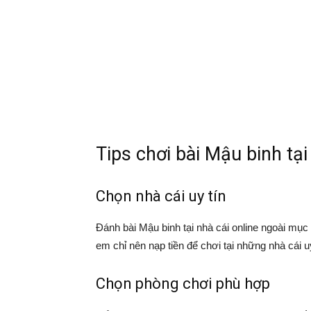
Tips chơi bài Mậu binh tại
Chọn nhà cái uy tín
Đánh bài Mậu binh tại nhà cái online ngoài mục đí
em chỉ nên nạp tiền để chơi tại những nhà cái 
Chọn phòng chơi phù hợp