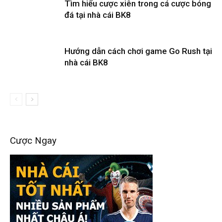
Tìm hiểu cược xiên trong cá cược bóng
đá tại nhà cái BK8
Hướng dẫn cách chơi game Go Rush tại
nhà cái BK8
Cược Ngay