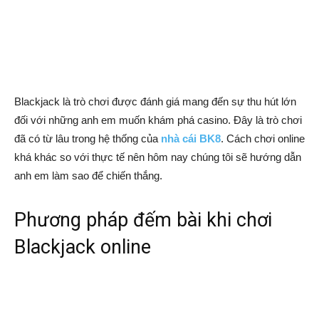
Blackjack là trò chơi được đánh giá mang đến sự thu hút lớn
đối với những anh em muốn khám phá casino. Đây là trò chơi
đã có từ lâu trong hệ thống của
nhà cái BK8
. Cách chơi online
khá khác so với thực tế nên hôm nay chúng tôi sẽ hướng dẫn
anh em làm sao để chiến thắng.
Phương pháp đếm bài khi chơi
Blackjack online