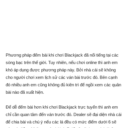
Phương pháp đếm bài khi chơi Blackjack đã nổi tiếng tại các
sòng bạc trên thế giới. Tuy nhiên, nếu chơi online thì anh em
khó áp dụng được phương pháp này. Bởi nhà cái sẽ không
cho người chơi xem lịch sử các ván bài trước đó. Bên cạnh
đó nhiều anh em cũng không đủ kiên trì để ngồi xem các quân
bài nào đã xuất hiện.
Để dễ đếm bài hơn khi chơi Blackjack trực tuyến thì anh em
chỉ cần quan tâm đến ván trước đó. Dealer sẽ đại diện nhà cái
để chia bài và chú ý nếu các lá đều có mức điểm dưới 6 sẽ