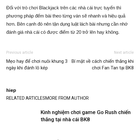
Đối với trò chơi Blackjack trên các nhà cái trực tuyến thì
phương pháp đếm bài theo từng ván sẽ nhanh và hiệu quả
hơn. Bên cạnh đó nên tận dụng luật lách bài nhưng cần nhớ
đánh giá nhà cái có được điểm từ 20 trở lên hay không.
Previous article
Next article
Mẹo hay để chơi nuôi khung 3
Bí mật về cách chiến thắng khi
ngày khi đánh lô kép
chơi Fan Tan tại BK8
hiep
RELATED ARTICLES
MORE FROM AUTHOR
Kinh nghiệm chơi game Go Rush chiến
thắng tại nhà cái BK8