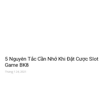
5 Nguyên Tắc Cần Nhớ Khi Đặt Cược Slot
Game BK8
Tháng 1 24, 2021