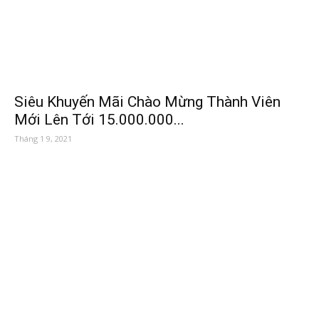
Siêu Khuyến Mãi Chào Mừng Thành Viên
Mới Lên Tới 15.000.000...
Tháng 1 9, 2021