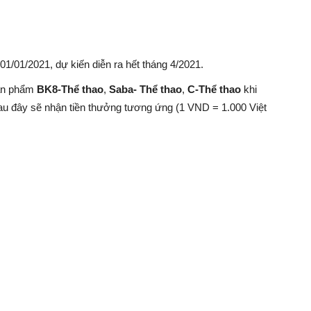
/01/2021, dự kiến diễn ra hết tháng 4/2021.
sản phẩm
BK8-Thể thao
,
Saba- Thể thao
,
C-Thể thao
khi
u đây sẽ nhận tiền thưởng tương ứng (1 VND = 1.000 Việt