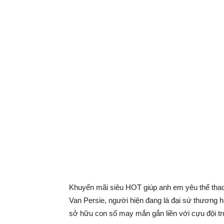
Khuyến mãi siêu HOT giúp anh em yêu thể thao 
Van Persie, người hiện đang là đại sứ thương 
sở hữu con số may mắn gắn liền với cựu đội t