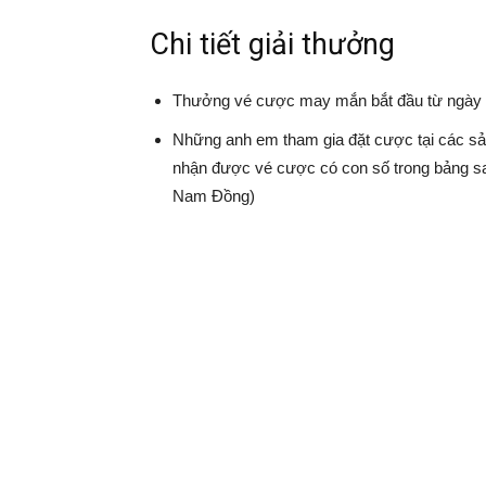
Chi tiết giải thưởng
Thưởng vé cược may mắn bắt đầu từ ngày 01
Những anh em tham gia đặt cược tại các 
nhận được vé cược có con số trong bảng sa
Nam Đồng)