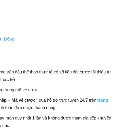
ệu Đồng
c trận đấu thể thao thực tế có số tiền đặt cược tối thiểu từ
thực tế)
ng trong mã vé cược.
hập + Mã vé cược”
qua hỗ trợ trực tuyến 24/7 trên
trang
hanh toán đơn cược thành công.
y mắn duy nhất 1 lần và không được tham gia tiếp khuyến
u cầu.