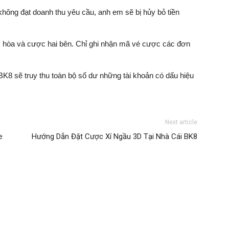
không đạt doanh thu yêu cầu, anh em sẽ bị hủy bỏ tiền
 hòa và cược hai bên. Chỉ ghi nhận mã vé cược các đơn
BK8 sẽ truy thu toàn bộ số dư những tài khoản có dấu hiệu
Next article
e
Hướng Dẫn Đặt Cược Xí Ngầu 3D Tại Nhà Cái BK8