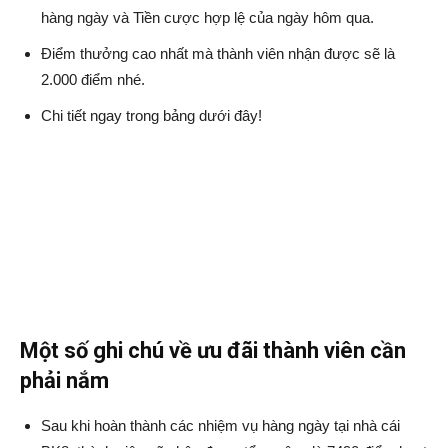
hàng ngày và Tiền cược hợp lệ của ngày hôm qua.
Điểm thưởng cao nhất mà thành viên nhận được sẽ là
2.000 điểm nhé.
Chi tiết ngay trong bảng dưới đây!
Một số ghi chú về ưu đãi thành viên cần
phải nắm
Sau khi hoàn thành các nhiệm vụ hàng ngày tại nhà cái