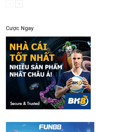
Cược Ngay