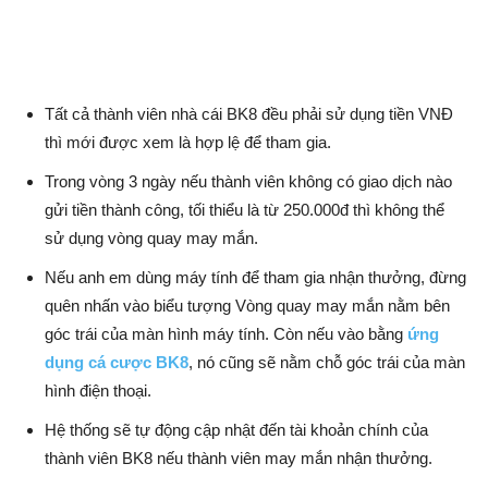
Tất cả thành viên nhà cái BK8 đều phải sử dụng tiền VNĐ
thì mới được xem là hợp lệ để tham gia.
Trong vòng 3 ngày nếu thành viên không có giao dịch nào
gửi tiền thành công, tối thiểu là từ 250.000đ thì không thể
sử dụng vòng quay may mắn.
Nếu anh em dùng máy tính để tham gia nhận thưởng, đừng
quên nhấn vào biểu tượng Vòng quay may mắn nằm bên
góc trái của màn hình máy tính. Còn nếu vào bằng
ứng
dụng cá cược BK8
, nó cũng sẽ nằm chỗ góc trái của màn
hình điện thoại.
Hệ thống sẽ tự động cập nhật đến tài khoản chính của
thành viên BK8 nếu thành viên may mắn nhận thưởng.