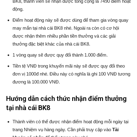
BK8, thành viên sẽ nhận được tổng cộng là 7490 điểm hoạt
động.
Điểm hoạt động này sẽ được dùng để tham gia vòng quay
may mắn tại nhà cái BK8 nhé. Ngoài ra còn có cơ hội
được nhận thêm nhiều phần tiền thưởng và các giải
thưởng đặc biệt khác của nhà cái BK8.
1 vòng quay sẽ được quy đổi thành 1.000 điểm.
Tiền tệ VNĐ trong khuyến mãi này sẽ được quy đổi theo
đơn vị 1000đ nhé. Điều này có nghĩa là ghi 100 VNĐ tương
đương là 100.000 VNĐ.
Hướng dẫn cách thức nhận điểm thưởng
tại nhà cái BK8
Thành viên có thể được nhận điểm hoạt động mỗi ngày tại
trang Nhiệm vụ hàng ngày. Cần phải truy cập vào
Tài