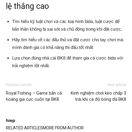
lệ thắng cao
Tìm hiểu kỹ luật chơi và các loại hình bida, luật cược để
bản thân không bị sai sót và chủ động trong khi đặt cược.
Hãy tìm hiểu về các đấu thủ và đặt cược cho tay chơi mà
mình đánh giá có khả năng thi đấu tốt nhất
Lựa chọn đúng nhà cái BK8 để tham gia cá cược bida với
trải nghiệm tốt nhất.
Previous article
Next article
Royal Fishing – Game bắn cá
Kinh nghiệm chơi kèo chấp 3
hoàng gia cực cuốn tại BK8
trái khi cá độ bóng đá BK8
hiep
RELATED ARTICLES
MORE FROM AUTHOR