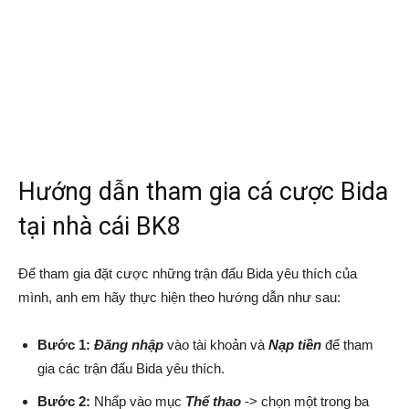
Hướng dẫn tham gia cá cược Bida
tại nhà cái BK8
Để tham gia đặt cược những trận đấu Bida yêu thích của
mình, anh em hãy thực hiện theo hướng dẫn như sau:
Bước 1:
Đ
ăng nhập
vào tài khoản và
Nạp tiền
để tham
gia các trận đấu Bida yêu thích.
Bước 2:
Nhấp vào mục
Thể thao
-> chọn một trong ba