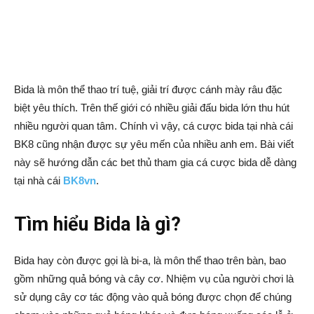
Bida là môn thể thao trí tuệ, giải trí được cánh mày râu đặc
biệt yêu thích. Trên thế giới có nhiều giải đấu bida lớn thu hút
nhiều người quan tâm. Chính vì vậy, cá cược bida tại nhà cái
BK8 cũng nhận được sự yêu mến của nhiều anh em. Bài viết
này sẽ hướng dẫn các bet thủ tham gia cá cược bida dễ dàng
tại nhà cái
BK8vn
.
Tìm hiểu Bida là gì?
Bida hay còn được gọi là bi-a, là môn thể thao trên bàn, bao
gồm những quả bóng và cây cơ. Nhiệm vụ của người chơi là
sử dụng cây cơ tác động vào quả bóng được chọn để chúng