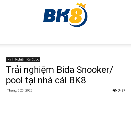
B8kbet.com
Kinh Nghiệm Cá Cược
Trải nghiệm Bida Snooker/
pool tại nhà cái BK8
Tháng 6 20, 2023
3427