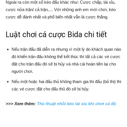
Ngoài ra còn một số kèo đấu khác như: Cược chấp, tài xỉu,
cược nửa trận/ cả trận,… Với những anh em mới chơi, kèo
cược dễ đánh nhất và phổ biến nhất vẫn là cược thắng.
Luật chơi cá cược Bida chi tiết
Nếu trận đấu đã diễn ra nhưng vì một lý do khách quan nào
đó khiến trận đấu không thể kết thúc thì tất cả các vé cược
đặt cho trận đấu đó sẽ bị hủy và nhà cái hoàn tiền lại cho
người chơi.
Nếu một hoặc hai đấu thủ không tham gia thi đấu (bỏ thi) thì
các vé cược đặt cho đấu thủ đó sẽ bị hủy.
>>> Xem thêm:
Thủ thuật nhồi kèo tài xỉu khi chơi cá độ