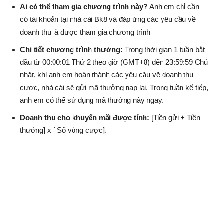
Ai có thể tham gia chương trình này?
Anh em chỉ cần
có tài khoản tại nhà cái Bk8 và đáp ứng các yêu cầu về
doanh thu là được tham gia chương trình
Chi tiết chương trình thưởng:
Trong thời gian 1 tuần bắt
đầu từ 00:00:01 Thứ 2 theo giờ (GMT+8) đến 23:59:59 Chủ
nhật, khi anh em hoàn thành các yêu cầu về doanh thu
cược, nhà cái sẽ gửi mã thưởng nạp lại. Trong tuần kế tiếp,
anh em có thể sử dụng mã thưởng này ngay.
Doanh thu cho khuyến mãi được tính:
[Tiền gửi + Tiền
thưởng] x [ Số vòng cược].