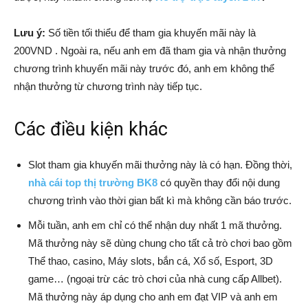
Lưu ý:
Số tiền tối thiểu để tham gia khuyến mãi này là
200VND . Ngoài ra, nếu anh em đã tham gia và nhận thưởng
chương trình khuyến mãi này trước đó, anh em không thể
nhận thưởng từ chương trình này tiếp tục.
Các điều kiện khác
Slot tham gia khuyến mãi thưởng này là có hạn. Đồng thời,
nhà cái top thị trường BK8
có quyền thay đổi nội dung
chương trình vào thời gian bất kì mà không cần báo trước.
Mỗi tuần, anh em chỉ có thể nhận duy nhất 1 mã thưởng.
Mã thưởng này sẽ dùng chung cho tất cả trò chơi bao gồm
Thể thao, casino, Máy slots, bắn cá, Xổ số, Esport, 3D
game… (ngoại trừ các trò chơi của nhà cung cấp Allbet).
Mã thưởng này áp dụng cho anh em đạt VIP và anh em