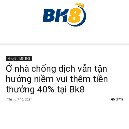
B8kbet.com
Khuyến Mãi BK8
Ở nhà chống dịch vẫn tận
hưởng niềm vui thêm tiền
thưởng 40% tại Bk8
Tháng 7 16, 2021
3718