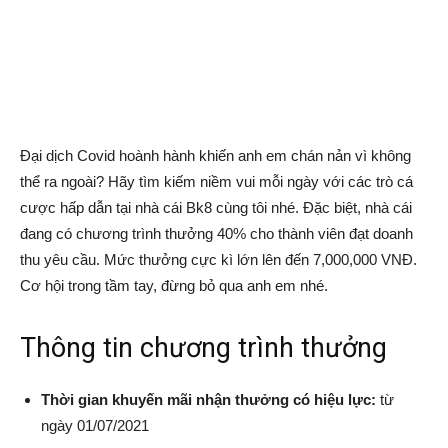
Đại dịch Covid hoành hành khiến anh em chán nản vì không
thể ra ngoài? Hãy tìm kiếm niềm vui mỗi ngày với các trò cá
cược hấp dẫn tại nhà cái Bk8 cùng tôi nhé. Đặc biệt, nhà cái
đang có chương trình thưởng 40% cho thành viên đạt doanh
thu yêu cầu. Mức thưởng cực kì lớn lên đến 7,000,000 VNĐ.
Cơ hội trong tầm tay, đừng bỏ qua anh em nhé.
Thông tin chương trình thưởng
Thời gian khuyến mãi nhận thưởng có hiệu lực:
từ
ngày 01/07/2021