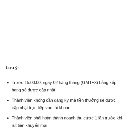
Lưu ý:
Trước 15:00:00, ngày 02 hàng tháng (GMT+8) bảng xếp
hạng sẽ được cập nhật
Thành viên không cần đăng ký mà tiền thưởng sẽ được
cập nhật trực tiếp vào tài khoản
Thành viên phải hoàn thành doanh thu cược 1 lần trước khi
rút tiền khuyến mãi