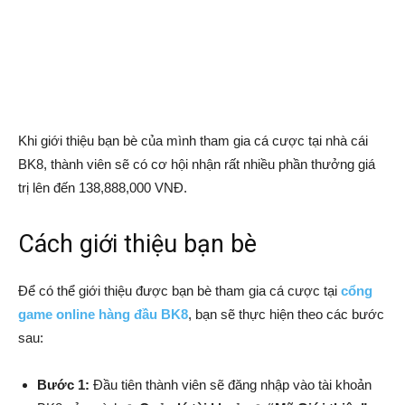
Khi giới thiệu bạn bè của mình tham gia cá cược tại nhà cái
BK8, thành viên sẽ có cơ hội nhận rất nhiều phần thưởng giá
trị lên đến 138,888,000 VNĐ.
Cách giới thiệu bạn bè
Để có thể giới thiệu được bạn bè tham gia cá cược tại
cổng
game online hàng đầu BK8
, bạn sẽ thực hiện theo các bước
sau:
Bước 1:
Đầu tiên thành viên sẽ đăng nhập vào tài khoản