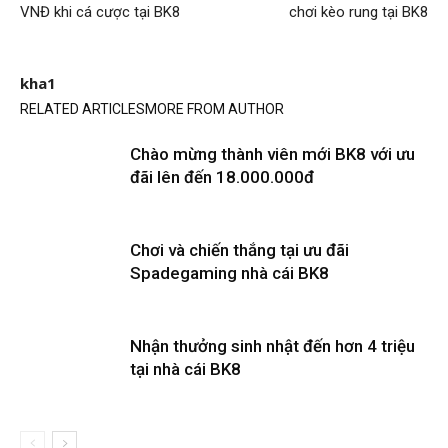
VNĐ khi cá cược tại BK8
chơi kèo rung tại BK8
kha1
RELATED ARTICLES
MORE FROM AUTHOR
Chào mừng thành viên mới BK8 với ưu
đãi lên đến 18.000.000đ
Chơi và chiến thắng tại ưu đãi
Spadegaming nhà cái BK8
Nhận thưởng sinh nhật đến hơn 4 triệu
tại nhà cái BK8