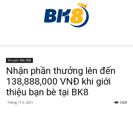
B8kbet.com
Khuyến Mãi BK8
Nhận phần thưởng lên đến
138,888,000 VNĐ khi giới
thiệu bạn bè tại BK8
Tháng 11 3, 2021
3528