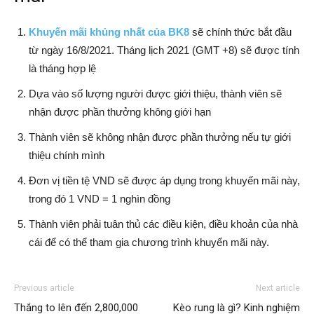
Khuyến mãi khủng nhất của BK8
sẽ chính thức bắt đầu
từ ngày 16/8/2021. Tháng lịch 2021 (GMT +8) sẽ được tính
là tháng hợp lệ
Dựa vào số lượng người được giới thiệu, thành viên sẽ
nhận được phần thưởng không giới hạn
Thành viên sẽ không nhận được phần thưởng nếu tự giới
thiệu chính mình
Đơn vị tiền tệ VND sẽ được áp dụng trong khuyến mãi này,
trong đó 1 VND = 1 nghìn đồng
Thành viên phải tuân thủ các điều kiện, điều khoản của nhà
cái để có thể tham gia chương trình khuyến mãi này.
Previous article
Next article
Thắng to lên đến 2,800,000
Kèo rung là gì? Kinh nghiệm