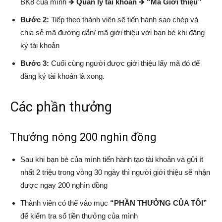
BK8 của mình 🡺
Quản lý tài khoản
🡺
“Mã Giới thiệu”
Bước 2:
Tiếp theo thành viên sẽ tiến hành sao chép và
chia sẻ mã đường dẫn/ mã giới thiệu với bạn bè khi đăng
ký tài khoản
Bước 3:
Cuối cùng người được giới thiệu lấy mã đó để
đăng ký tài khoản là xong.
Các phần thưởng
Thưởng nóng 200 nghìn đồng
Sau khi bạn bè của mình tiến hành tạo tài khoản và gửi ít
nhất 2 triệu trong vòng 30 ngày thì người giới thiệu sẽ nhận
được ngay 200 nghìn đồng
Thành viên có thể vào mục
“PHẦN THƯỞNG CỦA TÔI”
để kiểm tra số tiền thưởng của mình