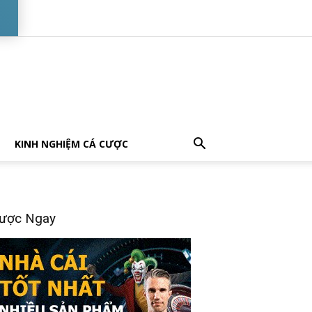
KINH NGHIỆM CÁ CƯỢC
ược Ngay