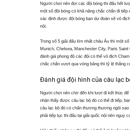
Người chơi nên đợi các đội bóng thi đấu hết lượt
một số đội bóng có khả năng chắc chắn đi tiếp 
xác định được đội bóng bạn dự đoán sẽ vô địch c
nội.
Trong số 5 giải đấu lớn nhất châu Âu thì một 
Munich, Chelsea, Manchester City, Paris Saint 
đánh giá phong độ các đội có thể vô địch Cham
chắc chắn vượt qua vòng bảng thì tỷ lệ thắng 
Đánh giá đội hình của câu lạc b
Người chơi nên chờ đến khi lượt đi kết thúc để 
nhận thấy được câu lạc bộ đó có thể đi tiếp, bạn
câu lạc bộ đó có chấn thương thương ngôi sao
phải tiếp tục thi đấu tại giải quốc nội nên nguy