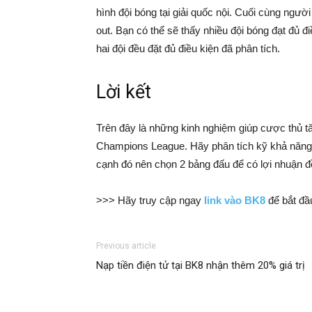
hình đội bóng tại giải quốc nội. Cuối cùng người
out. Bạn có thể sẽ thấy nhiều đội bóng đạt đủ đ
hai đội đều đặt đủ điều kiện đã phân tích.
Lời kết
Trên đây là những kinh nghiệm giúp cược thủ tă
Champions League. Hãy phân tích kỹ khả năng đ
cạnh đó nên chọn 2 bảng đấu để có lợi nhuận đ
>>> Hãy truy cập ngay
l
ink vào BK8
để bắt đầ
Previous article
Nạp tiền điện tử tại BK8 nhận thêm 20% giá trị