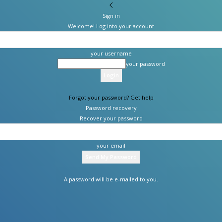
Sign in
Welcome! Log into your account
your username
your password
Forgot your password? Get help
Password recovery
Recover your password
your email
A password will be e-mailed to you.