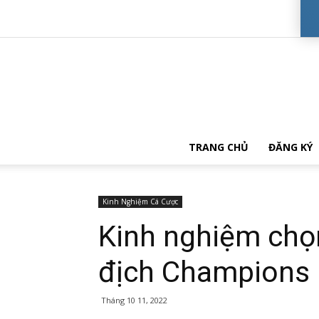
TRANG CHỦ
ĐĂNG KÝ
Kinh Nghiệm Cá Cược
Kinh nghiệm chọ
địch Champions
Tháng 10 11, 2022