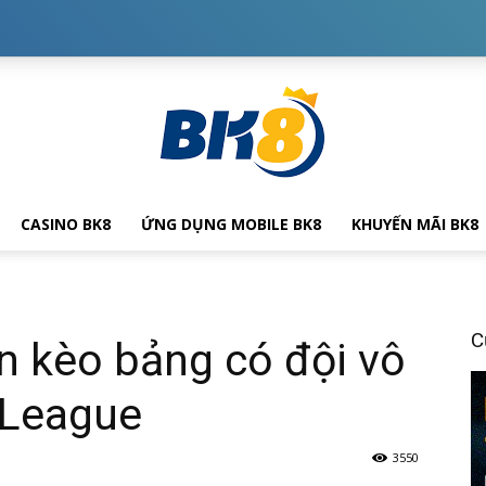
CASINO BK8
ỨNG DỤNG MOBILE BK8
KHUYẾN MÃI BK8
B8kbet.com
C
n kèo bảng có đội vô
 League
3550