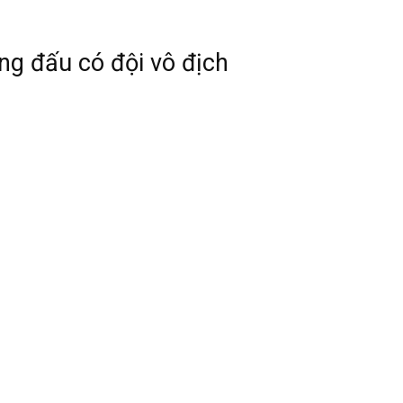
ng đấu có đội vô địch