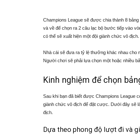
Champions League sẽ được chia thành 8 bảng đấ
và về để chọn ra 2 câu lạc bộ bước tiếp vào vòn
có thể sẽ xuất hiện một đội giành chức vô địch.
Nhà cái sẽ đưa ra tỷ lệ thưởng khác nhau cho m
Người chơi sẽ phải lựa chọn một hoặc nhiều bản
Kinh nghiệm để chọn bảng
Sau khi bạn đã biết được Champions League có 
giành chức vô địch để đặt cược. Dưới đây sẽ l
địch.
Dựa theo phong độ lượt đi và g