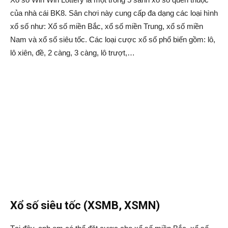
của nhà cái BK8. Sân chơi này cung cấp đa dạng các loại hình
xổ số như: Xổ số miền Bắc, xổ số miền Trung, xổ số miền
Nam và xổ số siêu tốc. Các loại cược xổ số phổ biến gồm: lô,
lô xiên, đề, 2 càng, 3 càng, lô trượt,…
Xổ số siêu tốc (XSMB, XSMN)