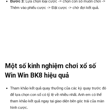
Bước 3:
Lựa chọn loại cược -> chọn con số muốn chơi ->
Thêm vào phiếu cược -> Đặt cược -> chờ đợi kết quả.
Một số kinh nghiệm chơi xổ số
Win Win BK8 hiệu quả
Tham khảo kết quả quay thưởng của các kỳ quay trước đó
để lựa chọn con số có tỷ lệ về nhiều nhất. Anh em có thể
tham khảo kết quả ngay tại giao diện bên góc trái của màn
hình cược.