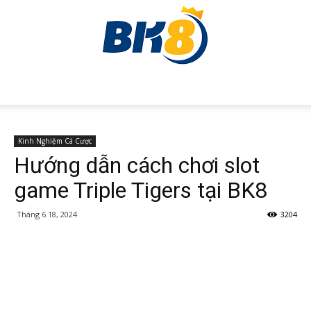
B8kbet.com
Kinh Nghiệm Cá Cược
Hướng dẫn cách chơi slot
game Triple Tigers tại BK8
Tháng 6 18, 2024
3204