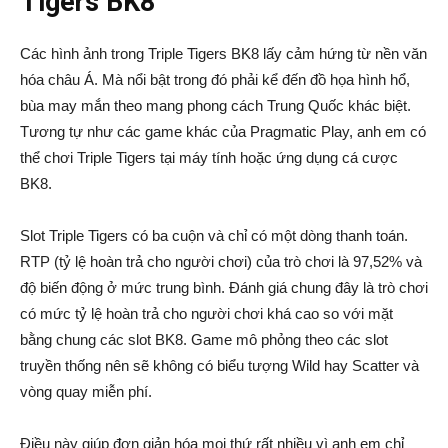
Tigers BK8
Các hình ảnh trong Triple Tigers BK8 lấy cảm hứng từ nền văn
hóa châu Á. Mà nổi bật trong đó phải kể đến đồ họa hình hổ,
bùa may mắn theo mang phong cách Trung Quốc khác biệt.
Tương tự như các game khác của Pragmatic Play, anh em có
thể chơi Triple Tigers tại máy tính hoặc ứng dụng cá cược
BK8.
Slot Triple Tigers có ba cuộn và chỉ có một dòng thanh toán.
RTP (tỷ lệ hoàn trả cho người chơi) của trò chơi là 97,52% và
độ biến động ở mức trung bình. Đánh giá chung đây là trò chơi
có mức tỷ lệ hoàn trả cho người chơi khá cao so với mặt
bằng chung các slot BK8. Game mô phỏng theo các slot
truyền thống nên sẽ không có biểu tượng Wild hay Scatter và
vòng quay miễn phí.
Điều này giúp đơn giản hóa mọi thứ rất nhiều vì anh em chỉ