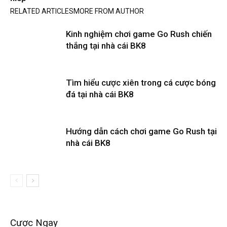
RELATED ARTICLES
MORE FROM AUTHOR
Kinh nghiệm chơi game Go Rush chiến
thắng tại nhà cái BK8
Tìm hiểu cược xiên trong cá cược bóng
đá tại nhà cái BK8
Hướng dẫn cách chơi game Go Rush tại
nhà cái BK8
Cược Ngay