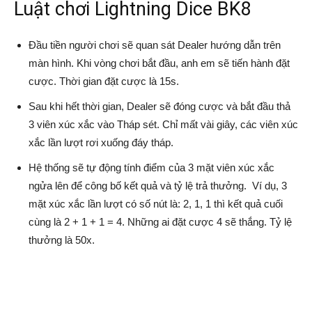
Luật chơi Lightning Dice BK8
Đầu tiền người chơi sẽ quan sát Dealer hướng dẫn trên
màn hình. Khi vòng chơi bắt đầu, anh em sẽ tiến hành đặt
cược. Thời gian đặt cược là 15s.
Sau khi hết thời gian, Dealer sẽ đóng cược và bắt đầu thả
3 viên xúc xắc vào Tháp sét. Chỉ mất vài giây, các viên xúc
xắc lần lượt rơi xuống đáy tháp.
Hệ thống sẽ tự động tính điểm của 3 mặt viên xúc xắc
ngửa lên để công bố kết quả và tỷ lệ trả thưởng. Ví dụ, 3
mặt xúc xắc lần lượt có số nút là: 2, 1, 1 thì kết quả cuối
cùng là 2 + 1 + 1 = 4. Những ai đặt cược 4 sẽ thắng. Tỷ lệ
thưởng là 50x.