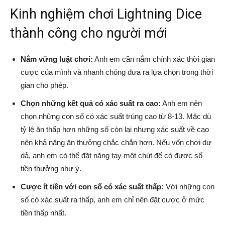
Kinh nghiệm chơi Lightning Dice
thành công cho người mới
Nắm vững luật chơi:
Anh em cần nắm chính xác thời gian
cược của mình và nhanh chóng đưa ra lựa chọn trong thời
gian cho phép.
Chọn những kết quả có xác suất ra cao:
Anh em nên
chọn những con số có xác suất trúng cao từ 8-13. Mặc dù
tỷ lệ ăn thấp hơn những số còn lại nhưng xác suất về cao
nên khả năng ăn thưởng chắc chắn hơn. Nếu vốn chơi dư
dả, anh em có thể đặt nặng tay một chút để có được số
tiền thưởng như ý.
Cược ít tiền với con số có xác suất thấp:
Với những con
số có xác suất ra thấp, anh em chỉ nên đặt cược ở mức
tiền thấp nhất.