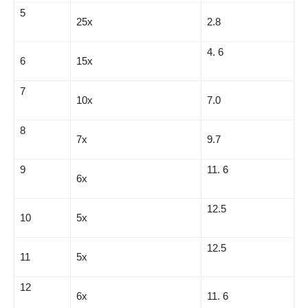
5
25x
2.8
4. 6
6
15x
7
10x
7.0
8
7x
9.7
9
11. 6
6x
12.5
10
5x
12.5
11
5x
12
6x
11. 6