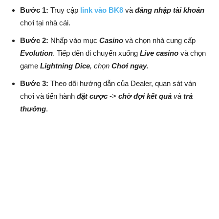
Bước 1:
Truy cập
link vào BK8
và
đăng nhập tài khoản
chơi tại nhà cái.
Bước 2:
Nhấp vào mục
Casino
và chọn nhà cung cấp
Evolution
. Tiếp đến di chuyển xuống
Live casino
và chọn
game
Lightning Dice
, chọn
Chơi ngay
.
Bước 3:
Theo dõi hướng dẫn của Dealer, quan sát ván
chơi và tiến hành
đặt cược
->
chờ đợi kết quả
và
trả
thưởng
.