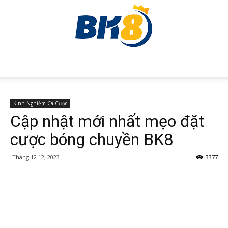
B8kbet.com
Kinh Nghiệm Cá Cược
Cập nhật mới nhất mẹo đặt
cược bóng chuyền BK8
Tháng 12 12, 2023
3377