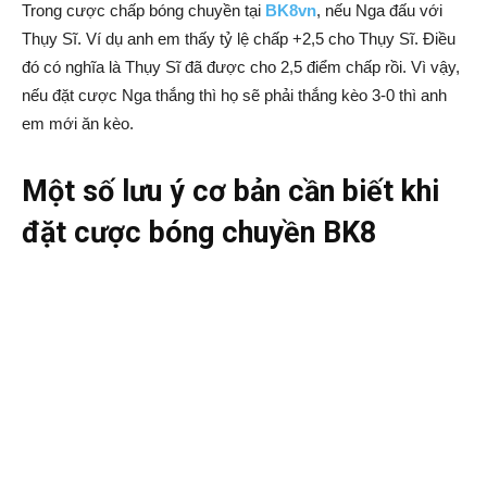
Trong cược chấp bóng chuyền tại
BK8vn
, nếu Nga đấu với
Thụy Sĩ. Ví dụ anh em thấy tỷ lệ chấp +2,5 cho Thụy Sĩ. Điều
đó có nghĩa là Thụy Sĩ đã được cho 2,5 điểm chấp rồi. Vì vậy,
nếu đặt cược Nga thắng thì họ sẽ phải thắng kèo 3-0 thì anh
em mới ăn kèo.
Một số lưu ý cơ bản cần biết khi
đặt cược bóng chuyền BK8