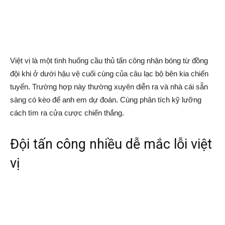
Việt vị là một tình huống cầu thủ tấn công nhận bóng từ đồng
đội khi ở dưới hậu vệ cuối cùng của câu lạc bộ bên kia chiến
tuyến. Trường hợp này thường xuyên diễn ra và nhà cái sẵn
sàng có kèo để anh em dự đoán. Cùng phân tích kỹ lưỡng
cách tìm ra cửa cược chiến thắng.
Đội tấn công nhiều dễ mắc lỗi việt
vị