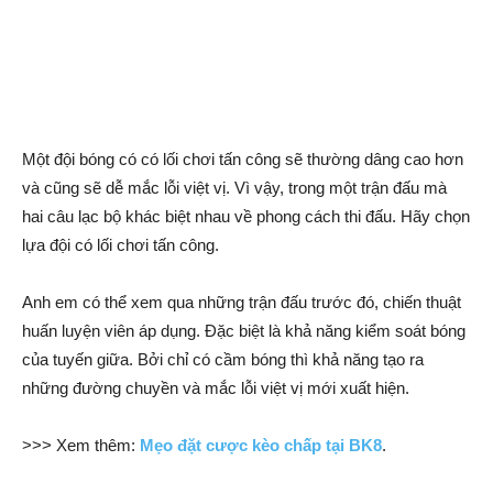
Một đội bóng có có lối chơi tấn công sẽ thường dâng cao hơn
và cũng sẽ dễ mắc lỗi việt vị. Vì vậy, trong một trận đấu mà
hai câu lạc bộ khác biệt nhau về phong cách thi đấu. Hãy chọn
lựa đội có lối chơi tấn công.
Anh em có thể xem qua những trận đấu trước đó, chiến thuật
huấn luyện viên áp dụng. Đặc biệt là khả năng kiểm soát bóng
của tuyến giữa. Bởi chỉ có cầm bóng thì khả năng tạo ra
những đường chuyền và mắc lỗi việt vị mới xuất hiện.
>>> Xem thêm:
Mẹo đặt cược kèo chấp tại BK8
.